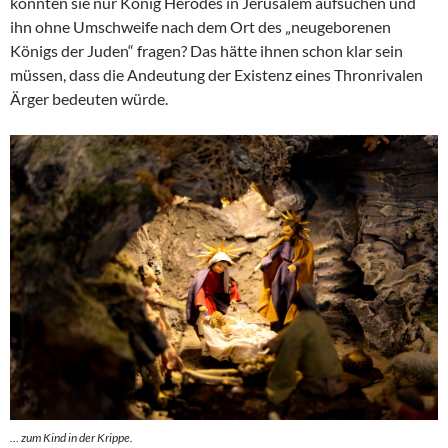
konnten sie nur König Herodes in Jerusalem aufsuchen und
ihn ohne Umschweife nach dem Ort des „neugeborenen
Königs der Juden“ fragen? Das hätte ihnen schon klar sein
müssen, dass die Andeutung der Existenz eines Thronrivalen
Ärger bedeuten würde.
… zum Kind in der Krippe.