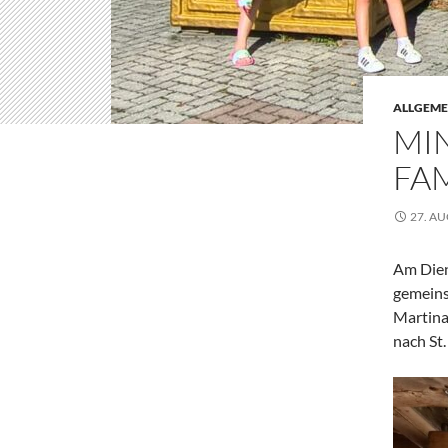
ALLGEME
MIN
FA
27. A
Am Dien
gemeins
Martina
nach St