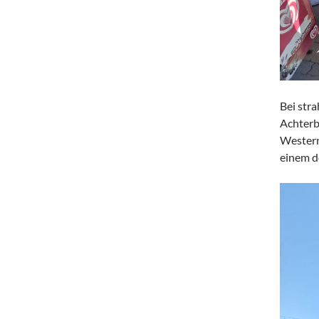
Bei str
Achterb
Western
einem d