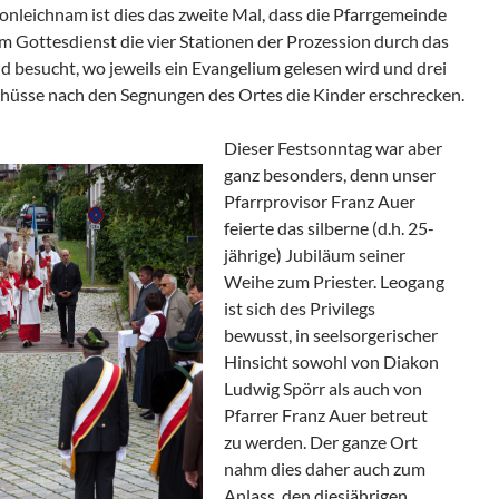
onleichnam ist dies das zweite Mal, dass die Pfarrgemeinde
m Gottesdienst die vier Stationen der Prozession durch das
ld besucht, wo jeweils ein Evangelium gelesen wird und drei
chüsse nach den Segnungen des Ortes die Kinder erschrecken.
Dieser Festsonntag war aber
ganz besonders, denn unser
Pfarrprovisor Franz Auer
feierte das silberne (d.h. 25-
jährige) Jubiläum seiner
Weihe zum Priester. Leogang
ist sich des Privilegs
bewusst, in seelsorgerischer
Hinsicht sowohl von Diakon
Ludwig Spörr als auch von
Pfarrer Franz Auer betreut
zu werden. Der ganze Ort
nahm dies daher auch zum
Anlass, den diesjährigen