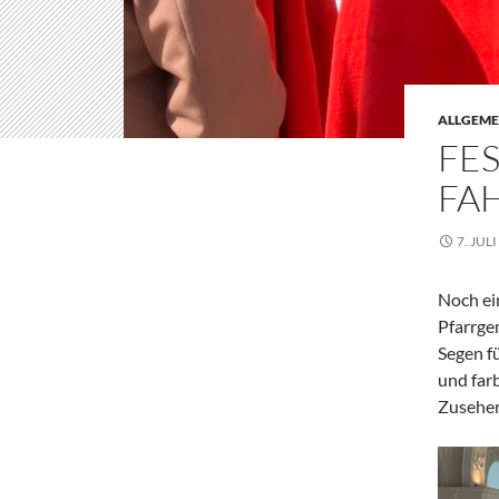
ALLGEME
FE
FA
7. JUL
Noch ei
Pfarrge
Segen f
und far
Zuseher