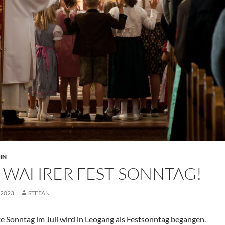
IN
N WAHRER FEST-SONNTAG!
I 2023
STEFAN
te Sonntag im Juli wird in Leogang als Festsonntag begangen.