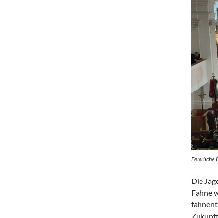
Feierliche
Die Jag
Fahne w
fahnentr
Zukunft 