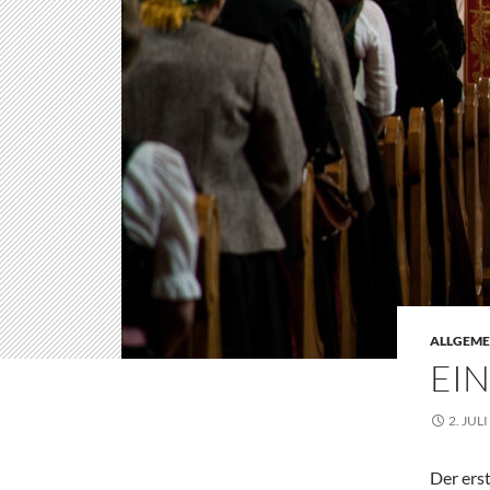
ALLGEME
EI
2. JUL
Der ers