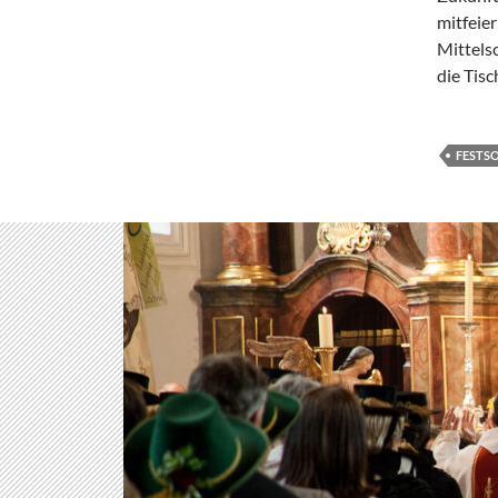
mitfeie
Mittelsc
die Tisc
FESTS