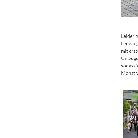
Leider m
Leogang
mit ers
Umzugs;
sodass 
Monstra