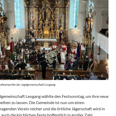
 Fahnenweihe der Jagdgemeinschaft Leogang.
dgemeinschaft Leogang wählte den Festsonntag, um ihre neue
eihen zu lassen. Die Gemeinde ist nun um einen
agenden Verein reicher und die örtliche Jägerschaft wird in
auch die kirchlichen Feste hoffentlich in großer Zahl