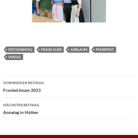
FESTSONNTAG
FRANZ AUER
JUBILÄUM
PFARRFEST
UMZUG
Beitragsnavigation
VORHERIGER BEITRAG
Fronleichnam 2023
NÄCHSTER BEITRAG
Annatag in Hütten