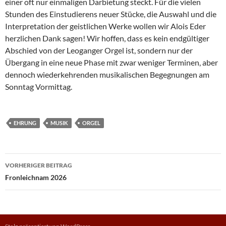
einer oft nur einmaligen Darbietung steckt. Für die vielen
Stunden des Einstudierens neuer Stücke, die Auswahl und die
Interpretation der geistlichen Werke wollen wir Alois Eder
herzlichen Dank sagen! Wir hoffen, dass es kein endgültiger
Abschied von der Leoganger Orgel ist, sondern nur der
Übergang in eine neue Phase mit zwar weniger Terminen, aber
dennoch wiederkehrenden musikalischen Begegnungen am
Sonntag Vormittag.
EHRUNG
MUSIK
ORGEL
Beitragsnavigation
VORHERIGER BEITRAG
Fronleichnam 2026