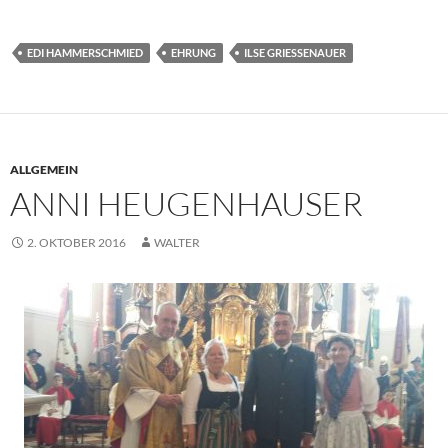
EDI HAMMERSCHMIED
EHRUNG
ILSE GRIESSENAUER
ALLGEMEIN
ANNI HEUGENHAUSER
2. OKTOBER 2016
WALTER