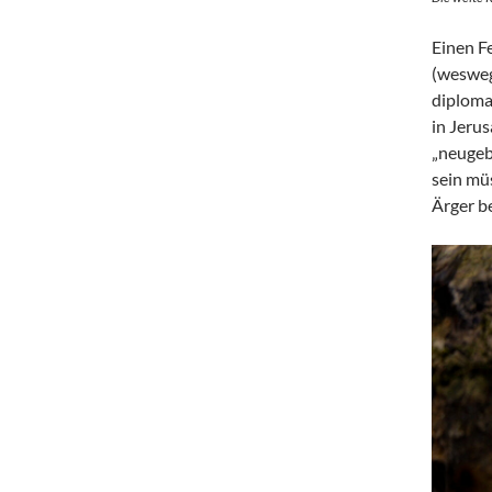
Einen F
(wesweg
diploma
in Jeru
„neugeb
sein mü
Ärger b