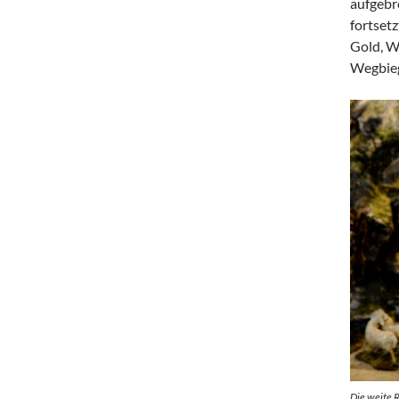
aufgebr
fortsetz
Gold, W
Wegbieg
Die weite 