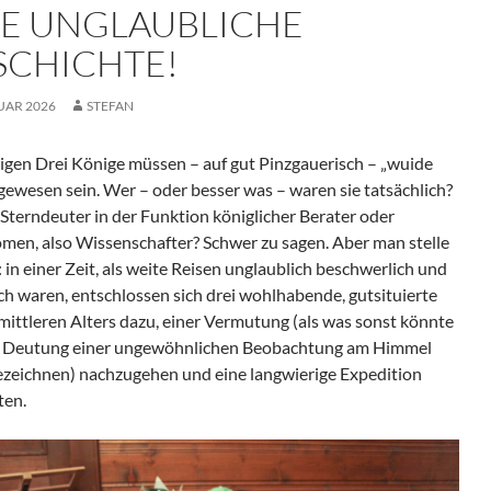
NE UNGLAUBLICHE
SCHICHTE!
NUAR 2026
STEFAN
ligen Drei Könige müssen – auf gut Pinzgauerisch – „wuide
gewesen sein. Wer – oder besser was – waren sie tatsächlich?
 Sterndeuter in der Funktion königlicher Berater oder
men, also Wissenschafter? Schwer zu sagen. Aber man stelle
: in einer Zeit, als weite Reisen unglaublich beschwerlich und
ich waren, entschlossen sich drei wohlhabende, gutsituierte
mittleren Alters dazu, einer Vermutung (als was sonst könnte
 Deutung einer ungewöhnlichen Beobachtung am Himmel
ezeichnen) nachzugehen und eine langwierige Expedition
ten.