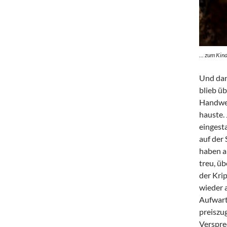
… zum Kind 
Und dann
blieb üb
Handwer
hauste. 
eingest
auf der
haben a
treu, ü
der Kri
wieder 
Aufwart
preiszug
Verspre