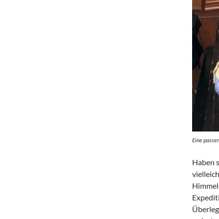
Eine passen
Haben si
viellei
Himmels
Expediti
Überleg