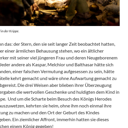
in der Krippe.
 das: der Stern, den sie seit langer Zeit beobachtet hatten,
er einer ärmlichen Behausung stehen, wo ein ältlicher
ker mit seiner viel jüngeren Frau und deren Neugeborenem
Jeder andere als Kaspar, Melchior und Balthasar hätte sich
anden, einer falschen Vermutung aufgesessen zu sein, hätte
 Stelle kehrt gemacht und wäre ohne Aufwartung gemacht zu
bgereist. Die drei Weisen aber blieben ihrer Überzeugung
bergaben die wertvollen Geschenke und huldigten dem Kind in
ppe. Und um die Scharte beim Besuch des Königs Herodes
auszuwetzen, kehrten sie heim, ohne ihm noch einmal ihre
ung zu machen und den Ort der Geburt des Kindes
eben. Ein ziemlicher Affront, immerhin hatten sie dieses
chen einem König gegeben!