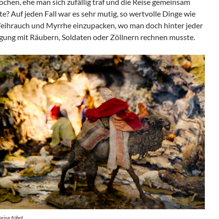
ochen, ehe man sich zufällig traf und die Reise gemeinsam
te? Auf jeden Fall war es sehr mutig, so wertvolle Dinge wie
eihrauch und Myrrhe einzupacken, wo man doch hinter jeder
ung mit Räubern, Soldaten oder Zöllnern rechnen musste.
Reise führt…