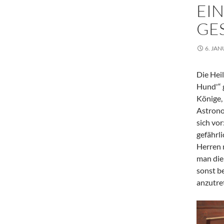
EI
GE
6. JA
Die Hei
Hund'“ 
Könige,
Astrono
sich vor
gefährl
Herren 
man die
sonst b
anzutre