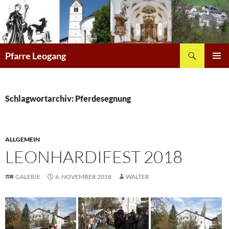
Zum
Inhalt
springen
Suchen
Pfarre Leogang
PRIMÄR
MENÜ
Schlagwortarchiv: Pferdesegnung
ALLGEMEIN
LEONHARDIFEST 2018
GALERIE
6. NOVEMBER 2018
WALTER