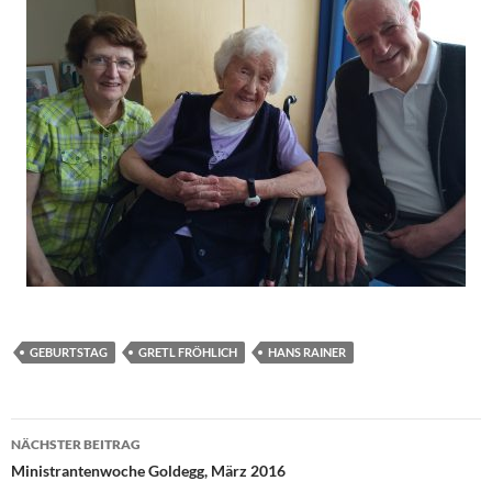
GEBURTSTAG
GRETL FRÖHLICH
HANS RAINER
Beitragsnavigation
NÄCHSTER BEITRAG
Ministrantenwoche Goldegg, März 2016