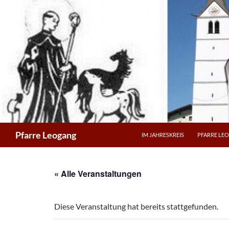
Zum
Inhalt
springen
Suchen
Pfarre Leogang
IM JAHRESKREIS
PFARRE LE
« Alle Veranstaltungen
Diese Veranstaltung hat bereits stattgefunden.