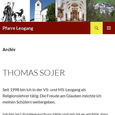
Zum
Inhalt
springen
Suchen
Pfarre Leogang
PRIMÄR
MENÜ
Archiv
THOMAS SOJER
Seit 1998 bin ich in der VS- und MS-Leogang als
Religionslehrer tätig. Die Freude am Glauben möchte ich
meinen Schülern weitergeben.
Ich bin im Liturgieausschuss tätig und mir ist es wichtig, dass