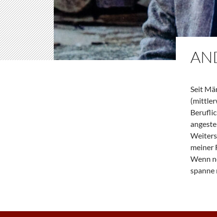
AN
Seit Mä
(mittle
Beruflic
angestel
Weiters
meiner 
Wenn noc
spanne 