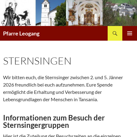
Zum
Inhalt
springen
Suchen
Pfarre Leogang
PRIMÄR
MENÜ
STERNSINGEN
Wir bitten euch, die Sternsinger zwischen 2. und 5. Jänner
2026 freundlich bei euch aufzunehmen. Eure Spende
ermöglicht die Erhaltung und Verbesserung der
Lebensgrundlagen der Menschen in Tansania.
Informationen zum Besuch der
Sternsingergruppen
Hier ist die Zuteilung der Besuchszeiten an die einzelnen